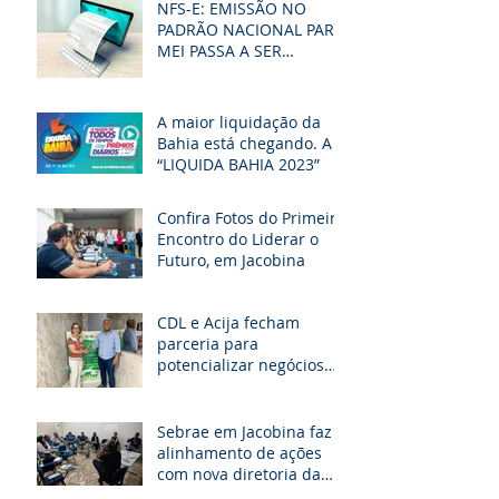
NFS-E: EMISSÃO NO
PADRÃO NACIONAL PARA
MEI PASSA A SER
OBRIGATÓRIA. VEJA O
PASSO A PASSO
A maior liquidação da
Bahia está chegando. A
“LIQUIDA BAHIA 2023”
Confira Fotos do Primeiro
Encontro do Liderar o
Futuro, em Jacobina
CDL e Acija fecham
parceria para
potencializar negócios
locais
Sebrae em Jacobina faz
alinhamento de ações
com nova diretoria da
CDL